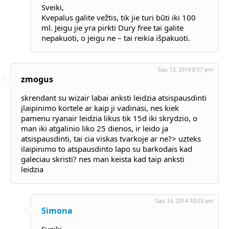
Sveiki,
Kvepalus galite vežtis, tik jie turi būti iki 100
ml. Jeigu jie yra pirkti Dury free tai galite
nepakuoti, o jeigu ne – tai reikia išpakuoti.
Sau 13, 2014 8:57 pm
zmogus
skrendant su wizair labai anksti leidzia atsispausdinti
įlaipinimo kortele ar kaip ji vadinasi, nes kiek
pamenu ryanair leidzia likus tik 15d iki skrydzio, o
man iki atgalinio liko 25 dienos, ir leido ja
atsispausdinti, tai cia viskas tvarkoje ar ne?> uzteks
ilaipinimo to atspausdinto lapo su barkodais kad
galeciau skristi? nes man keista kad taip anksti
leidzia
Sau 14, 2014 10:03 am
Simona