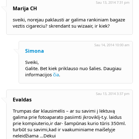
Sau 13, 2014 7:31 pm
Marija CH
sveiki, norejau paklausti ar galima rankiniam bagaze
veztis cigareciu? skrendant su wizaair, ir kiek?
Sau 14, 2014 10:00 am
Simona
Sveiki,
Galite. Bet kiek priklauso nuo šalies. Daugiau
informacijos
čia
.
Sau 13, 2014 3:37 pm
Evaldas
Trumpas dar klausimėlis – ar su savimi į lėktuvą
galima prie fotoaparato pasiimti įkroviklį-t.y. laidus
prie kompiuterio,ir dar- šampūnas kurio tūris 350ml.
turbūt su savimi,kad ir vaakuminiame maišelyje
neleidžiama …Dėkui