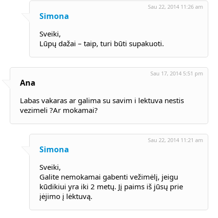
70-347
Sau 22, 2014 11:26 am
070-461
Simona
70-347
1Y0-201
Sveiki,
C_TFIN52_66
Lūpų dažai – taip, turi būti supakuoti.
2V0-621
9L0-066
70-533
Sau 17, 2014 5:51 pm
c2010-652
Ana
200-125
,
700-501
Labas vakaras ar galima su savim i lektuva nestis
NSE4
vezimeli ?Ar mokamai?
000-017
LX0-104
70-462
Sau 22, 2014 11:21 am
70-462
Simona
350-001
VCP550
Sveiki,
70-461
Galite nemokamai gabenti vežimėlį, jeigu
kūdikiui yra iki 2 metų. Jį paims iš jūsų prie
įėjimo į lėktuvą.