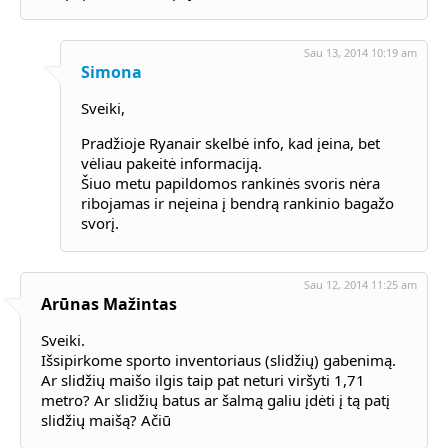
Sau 13, 2014 10:19 am
Simona
Sveiki,
Pradžioje Ryanair skelbė info, kad įeina, bet
vėliau pakeitė informaciją.
Šiuo metu papildomos rankinės svoris nėra
ribojamas ir neįeina į bendrą rankinio bagažo
svorį.
Sau 12, 2014 11:25 am
Arūnas Mažintas
Sveiki.
Išsipirkome sporto inventoriaus (slidžių) gabenimą.
Ar slidžių maišo ilgis taip pat neturi viršyti 1,71
metro? Ar slidžių batus ar šalmą galiu įdėti į tą patį
slidžių maišą? Ačiū