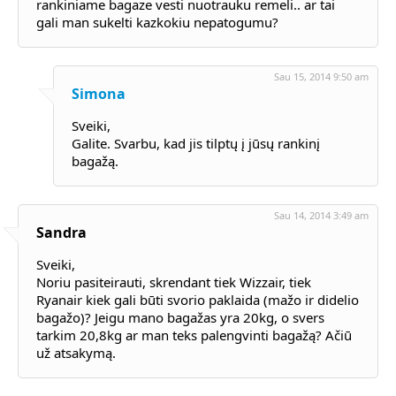
rankiniame bagaze vesti nuotrauku remeli.. ar tai
gali man sukelti kazkokiu nepatogumu?
Sau 15, 2014 9:50 am
Simona
Sveiki,
Galite. Svarbu, kad jis tilptų į jūsų rankinį
bagažą.
Sau 14, 2014 3:49 am
Sandra
Sveiki,
Noriu pasiteirauti, skrendant tiek Wizzair, tiek
Ryanair kiek gali būti svorio paklaida (mažo ir didelio
bagažo)? Jeigu mano bagažas yra 20kg, o svers
tarkim 20,8kg ar man teks palengvinti bagažą? Ačiū
už atsakymą.