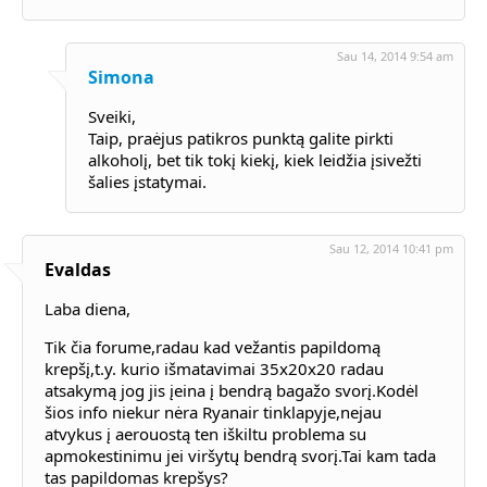
Sau 14, 2014 9:54 am
Simona
Sveiki,
Taip, praėjus patikros punktą galite pirkti
alkoholį, bet tik tokį kiekį, kiek leidžia įsivežti
šalies įstatymai.
Sau 12, 2014 10:41 pm
Evaldas
Laba diena,
Tik čia forume,radau kad vežantis papildomą
krepšį,t.y. kurio išmatavimai 35x20x20 radau
atsakymą jog jis įeina į bendrą bagažo svorį.Kodėl
šios info niekur nėra Ryanair tinklapyje,nejau
atvykus į aerouostą ten iškiltu problema su
apmokestinimu jei viršytų bendrą svorį.Tai kam tada
tas papildomas krepšys?