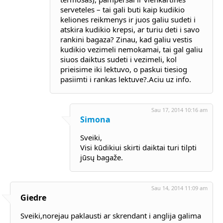
serveteles – tai gali buti kaip kudikio
keliones reikmenys ir juos galiu sudeti i
atskira kudikio krepsi, ar turiu deti i savo
rankini bagaza? Zinau, kad galiu vestis
kudikio vezimeli nemokamai, tai gal galiu
siuos daiktus sudeti i vezimeli, kol
prieisime iki lektuvo, o paskui tiesiog
pasiimti i rankas lektuve?.Aciu uz info.
Sau 17, 2014 10:16 am
Simona
Sveiki,
Visi kūdikiui skirti daiktai turi tilpti
jūsų bagaže.
Sau 14, 2014 11:09 am
Giedre
Sveiki,norejau paklausti ar skrendant i anglija galima