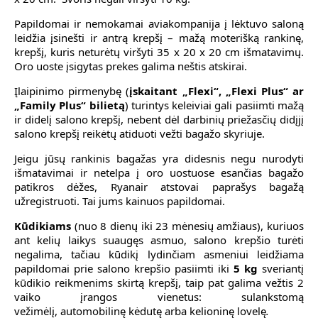
Papildomai ir nemokamai aviakompanija į lėktuvo saloną
leidžia įsinešti ir antrą krepšį – mažą moterišką rankinę,
krepšį, kuris neturėtų viršyti 35 x 20 x 20 cm išmatavimų.
Oro uoste įsigytas prekes galima neštis atskirai.
Įlaipinimo pirmenybę (
įskaitant „Flexi“, „Flexi Plus“ ar
„Family Plus“ bilietą
) turintys keleiviai gali pasiimti mažą
ir didelį salono krepšį, nebent dėl darbinių priežasčių didįjį
salono krepšį reikėtų atiduoti vežti bagažo skyriuje.
Jeigu jūsų rankinis bagažas yra didesnis negu nurodyti
išmatavimai ir netelpa į oro uostuose esančias bagažo
patikros dėžes, Ryanair atstovai paprašys bagažą
užregistruoti. Tai jums kainuos papildomai.
Kūdikiams
(nuo 8 dienų iki 23 mėnesių amžiaus), kuriuos
ant kelių laikys suaugęs asmuo, salono krepšio turėti
negalima, tačiau kūdikį lydinčiam asmeniui leidžiama
papildomai prie salono krepšio pasiimti iki
5 kg
sveriantį
kūdikio reikmenims skirtą krepšį, taip pat galima vežtis 2
vaiko įrangos vienetus: sulankstomą
vežimėlį,
automobilinę kėdutę arba kelioninę lovelę
.