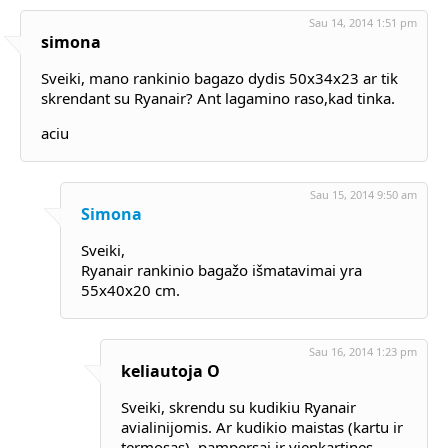
Sau 14, 2014 1:51 pm
simona
Sveiki, mano rankinio bagazo dydis 50x34x23 ar tik
skrendant su Ryanair? Ant lagamino raso,kad tinka.
aciu
Sau 15, 2014 9:50 am
Simona
Sveiki,
Ryanair rankinio bagažo išmatavimai yra
55x40x20 cm.
Sau 16, 2014 1:23 pm
keliautoja O
Sveiki, skrendu su kudikiu Ryanair
avialinijomis. Ar kudikio maistas (kartu ir
termosas), pampersai ir vienkartines