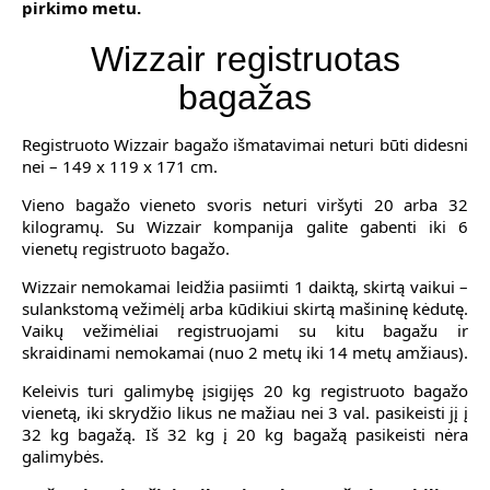
pirkimo metu.
Wizzair registruotas
bagažas
Registruoto Wizzair bagažo išmatavimai neturi būti didesni
nei – 149 x 119 x 171 cm.
Vieno bagažo vieneto svoris neturi viršyti 20 arba 32
kilogramų. Su Wizzair kompanija galite gabenti iki 6
vienetų registruoto bagažo.
Wizzair nemokamai leidžia pasiimti 1 daiktą, skirtą vaikui –
sulankstomą vežimėlį arba kūdikiui skirtą mašininę kėdutę.
Vaikų vežimėliai registruojami su kitu bagažu ir
skraidinami nemokamai (nuo 2 metų iki 14 metų amžiaus).
Keleivis turi galimybę įsigijęs 20 kg registruoto bagažo
vienetą, iki skrydžio likus ne mažiau nei 3 val. pasikeisti jį į
32 kg bagažą. Iš 32 kg į 20 kg bagažą pasikeisti nėra
galimybės.