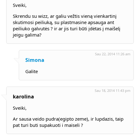
70-461
,
Sveiki,
1Z0-051
,
70-533
Skrendu su wizz, ar galiu vežtis vieną vienkartinį
70-487
skutimosi peiliuką, su plastmasine apsauga ant
MB6-703
peiliuko galvutės ? ir ar jis turi būti įdėtas į maišelį
000-017
jeigu galima?
70-487
70-270
,
200-125
,
Sau 22, 2014 11:26 am
642-732
Simona
2V0-621
Galite
N10-006
220-902
220-802
,
VCP550
Sau 18, 2014 11:43 pm
karolina
MB5-705
70-411
Sveiki,
JN0-102
400-101
Ar sausa veido pudra(egipto zeme), ir lupdazis, taip
70-243
pat turi buti supakuoti i maiseli ?
9L0-066
000-080