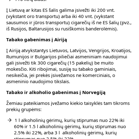
Į Lietuvą ar kitas ES šalis galima įsivežti iki 200 vnt.
(vykstant oro transportu) arba iki 40 vnt. (vykstant
sausumos ir jūros transportu) cigarečių iš ne ES šalių (pvz.,
iš Rusijos, Baltarusijos su rusiškomis banderolėmis).
Tabako gabenimas į Airiją
Į Airiją atvykstantys Lietuvos, Latvijos, Vengrijos, Kroatijos,
Rumunijos ir Bulgarijos piliečiai asmeniniam naudojimui
gali įsivežti tik 300 cigarečių (15 pakelių) be muito
mokesčio. Kiti ribojimai, susiję su tabako gaminiais,
nesikeičia, jei prekės įsivežamos ne komerciniais, o
asmeninio naudojimo tikslais.
Tabako ir alkoholio gabenimas į Norvegiją
Žemiau pateikiamos įvežamo kiekio taisyklės tam tikroms
prekių grupėms:
1 l alkoholinių gėrimų, kurių stiprumas nuo 22% iki
60% ir 1.5 l alkoholinių gėrimų, kurių stiprumas nuo
2.5% iki 22%, arba 3 l alkoholinių gėrimų, kurių
stiprumas nuo 2.5% iki 22%,