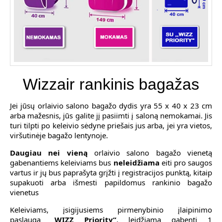
Wizzair rankinis bagažas
Jei jūsų orlaivio salono bagažo dydis yra 55 x 40 x 23 cm
arba mažesnis, jūs galite jį pasiimti į saloną nemokamai. Jis
turi tilpti po keleivio sėdyne priešais jus arba, jei yra vietos,
viršutinėje bagažo lentynoje.
Daugiau nei vieną
orlaivio salono bagažo vienetą
gabenantiems keleiviams bus
neleidžiama
eiti pro saugos
vartus ir jų bus paprašyta grįžti į registracijos punktą, kitaip
supakuoti arba išmesti papildomus rankinio bagažo
vienetus
Keleiviams, įsigijusiems pirmenybinio įlaipinimo
paslaugą
„WIZZ Priority“
, leidžiama gabenti 1