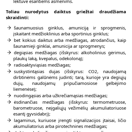
lėktuve esantiems asmenims.
Toliau nurodytus daiktus griežtai draudžiama
skraidinti:
šaunamuosius ginklus, amuniciją ir sprogmenis,
įskaitant medžioklinius arba sportinius ginklus;
bet kokius daiktus arba medžiagas, atrodančius, kaip
šaunamieji ginklai, amunicija ar sprogmenys;
degiąsias medžiagas (išskyrus: alkoholinius gėrimus,
plaukų laką, kvepalus, odekoloną);
radioaktyviąsias medžiagas;
suskystintąsias dujas (išskyrus: CO2, naudojamą
dirbtinėms galūnėms judinti; tarą, kurioje yra degiųjų
dujų, naudojamų pripučiamosiose gelbėjimo
liemenėse);
nuodingąsias arba užkrečiamąsias medžiagas;
ėsdinančias medžiagas (išskyrus: termometruose,
barometruose, neįgaliųjų vežimėlių akumuliatoriuose
esantį gyvsidabrį);
lagaminus, kuriuose įrengti signalizacijos įtaisai, ličio
akumuliatorius arba pirotechnines medžiagas;