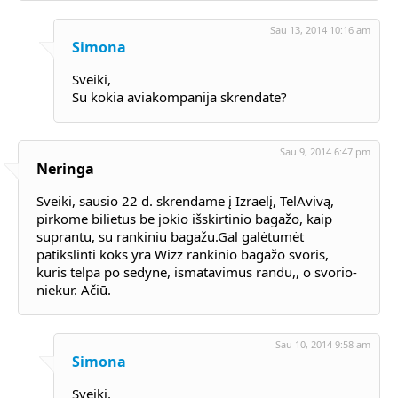
Sau 13, 2014 10:16 am
Simona
Sveiki,
Su kokia aviakompanija skrendate?
Sau 9, 2014 6:47 pm
Neringa
Sveiki, sausio 22 d. skrendame į Izraelį, TelAvivą,
pirkome bilietus be jokio išskirtinio bagažo, kaip
suprantu, su rankiniu bagažu.Gal galėtumėt
patikslinti koks yra Wizz rankinio bagažo svoris,
kuris telpa po sedyne, ismatavimus randu,, o svorio-
niekur. Ačiū.
Sau 10, 2014 9:58 am
Simona
Sveiki,