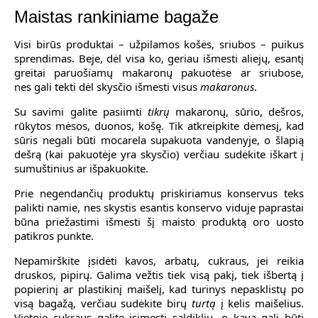
Maistas rankiniame bagaže
Visi birūs produktai – užpilamos košės, sriubos – puikus
sprendimas. Beje, dėl visa ko, geriau išmesti aliejų, esantį
greitai paruošiamų makaronų pakuotėse ar sriubose,
nes gali tekti dėl skysčio išmesti visus
makaronus
.
Su savimi galite pasiimti
tikrų
makaronų, sūrio, dešros,
rūkytos mėsos, duonos, košę. Tik atkreipkite dėmesį, kad
sūris negali būti mocarela supakuota vandenyje, o šlapią
dešrą (kai pakuotėje yra skysčio) verčiau sudėkite iškart į
sumuštinius ar išpakuokite.
Prie negendančių produktų priskiriamus konservus teks
palikti namie, nes skystis esantis konservo viduje paprastai
būna priežastimi išmesti šį maisto produktą oro uosto
patikros punkte.
Nepamirškite įsidėti kavos, arbatų, cukraus, jei reikia
druskos, pipirų. Galima vežtis tiek visą pakį, tiek išbertą į
popierinį ar plastikinį maišelį, kad turinys nepasklistų po
visą bagažą, verčiau sudėkite birų
turtą
į kelis maišelius.
Vietoje cukraus galite įsimesti saldiklių, o kava gali būti