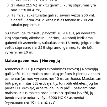
2 l alaus (2.5 %) ir kitų gėrimų, kurių stiprumas yra
nuo 2.5% iki 4.7%,
18 m. sulaukę turistai gali su savimi vežtis 200 vnt.
cigarečių arba 250 g kitos rūšies tabako ir 200 vnt.
tabako popieriaus.
Su savimi galite turėti, pavyzdžiui, 5l alaus, jei nevežate
kitų stipresnių alkoholinių gėrimų. Alkoholį leidžiama
gabenti tik asmenims, sulaukusiems 18 metų. Jeigu norite
vežtis stipresnių nei 22% stiprumo gėrimų, turite būti
vyresni nei 20 m.
Maisto gabenimas į Norvegiją
Asmenys iš EEE (Europos ekoniminės erdvės) į Norvegiją
gali įvežti 10 kg maisto produktų (mėsos ir pieno) vienam
asmeniui (asmuo vyresnis nei 10 m. amžiaus). Maistas turi
būti pagamintas EEE erdvėje, t.y. turi būti etiketės, jog tai
pirkta EEE erdvėje, arba tai gali būti pačių pasigamintas
maistas. Kitus maisto produktus t.p. galima įsivežti, jų
bendra vertė neturi viršyti 6000 NOK / asmeniui
(vyresniam nei 10 m. amžiaus).