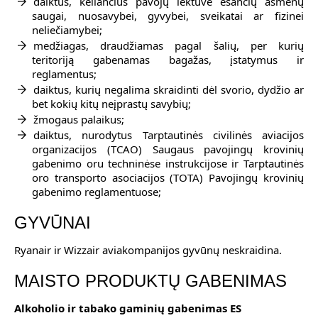
daiktus, keliančius pavojų lėktuve esančių asmenų
saugai, nuosavybei, gyvybei, sveikatai ar fizinei
neliečiamybei;
medžiagas, draudžiamas pagal šalių, per kurių
teritoriją gabenamas bagažas, įstatymus ir
reglamentus;
daiktus, kurių negalima skraidinti dėl svorio, dydžio ar
bet kokių kitų neįprastų savybių;
žmogaus palaikus;
daiktus, nurodytus Tarptautinės civilinės aviacijos
organizacijos (TCAO) Saugaus pavojingų krovinių
gabenimo oru techninėse instrukcijose ir Tarptautinės
oro transporto asociacijos (TOTA) Pavojingų krovinių
gabenimo reglamentuose;
GYVŪNAI
Ryanair ir Wizzair aviakompanijos gyvūnų neskraidina.
MAISTO PRODUKTŲ GABENIMAS
Alkoholio ir tabako gaminių gabenimas ES