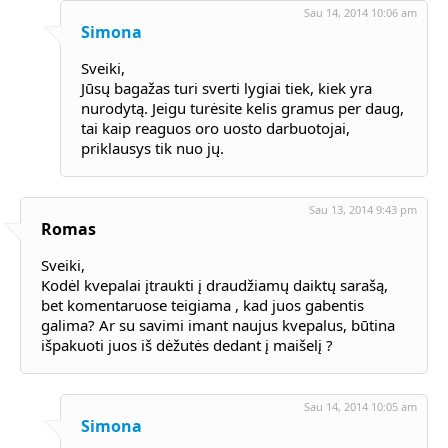
Sau 14, 2014 10:06 am
Simona
Sveiki,
Jūsų bagažas turi sverti lygiai tiek, kiek yra
nurodytą. Jeigu turėsite kelis gramus per daug,
tai kaip reaguos oro uosto darbuotojai,
priklausys tik nuo jų.
Sau 13, 2014 9:43 pm
Romas
Sveiki,
Kodėl kvepalai įtraukti į draudžiamų daiktų sarašą,
bet komentaruose teigiama , kad juos gabentis
galima? Ar su savimi imant naujus kvepalus, būtina
išpakuoti juos iš dėžutės dedant į maišelį ?
Sau 14, 2014 10:05 am
Simona