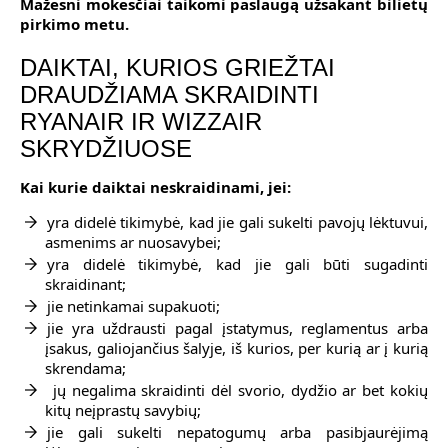
Mažesni mokesčiai taikomi paslaugą užsakant bilietų
pirkimo metu.
DAIKTAI, KURIOS GRIEŽTAI
DRAUDŽIAMA SKRAIDINTI
RYANAIR IR WIZZAIR
SKRYDŽIUOSE
Kai kurie daiktai neskraidinami, jei:
yra didelė tikimybė, kad jie gali sukelti pavojų lėktuvui,
asmenims ar nuosavybei;
yra didelė tikimybė, kad jie gali būti sugadinti
skraidinant;
jie netinkamai supakuoti;
jie yra uždrausti pagal įstatymus, reglamentus arba
įsakus, galiojančius šalyje, iš kurios, per kurią ar į kurią
skrendama;
jų negalima skraidinti dėl svorio, dydžio ar bet kokių
kitų neįprastų savybių;
jie gali sukelti nepatogumų arba pasibjaurėjimą