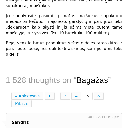
supakuota į maišiukus.
Jei sugalvosite pasiimti į mažus maišiukus supakuoto
medaus ar kečupo, majonezo, garstyčių ir pan. juos teks
„deklaruoti“ kaip skystį ir jis užims vietą būtent tame
maišelyje, kur yra visi jūsų 10 buteliukų 100 mililitrų.
Beje, venkite birius produktus vežtis didelės taros (litro ir
pan.) buteliuose, nes gali tekti aiškintis, kam jis jums toks
didelis.
000-104
,
1V0-601
,
1 528 thoughts on “
Bagažas
”
1Z0-060
2V0-621
,
200-125
,
« Ankstesnis
1
…
3
4
5
6
100-105
,
200-310
Kitas »
350-018
,
70-412
Sau 18, 2014 11:46 pm
70-534
Sandrit
700-501
,