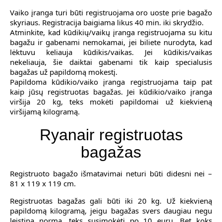
Vaiko įranga turi būti registruojama oro uoste prie bagažo
skyriaus. Registracija baigiama likus 40 min. iki skrydžio.
Atminkite, kad kūdikių/vaikų įranga registruojama su kitu
bagažu ir gabenami nemokamai, jei biliete nurodyta, kad
lėktuvu keliauja kūdikis/vaikas. Jei kūdikis/vaikas
nekeliauja, šie daiktai gabenami tik kaip specialusis
bagažas už papildomą mokestį.
Papildoma kūdikio/vaiko įranga registruojama taip pat
kaip jūsų registruotas bagažas. Jei kūdikio/vaiko įranga
viršija 20 kg, teks mokėti papildomai už kiekvieną
viršijamą kilogramą.
Ryanair registruotas
bagažas
Registruoto bagažo išmatavimai neturi būti didesni nei –
81 x 119 x 119 cm.
Registruotas bagažas gali būti iki 20 kg. Už kiekvieną
papildomą kilogramą, jeigu bagažas svers daugiau negu
leistina norma, teks susimokėti po 10 eurų. Bet koks