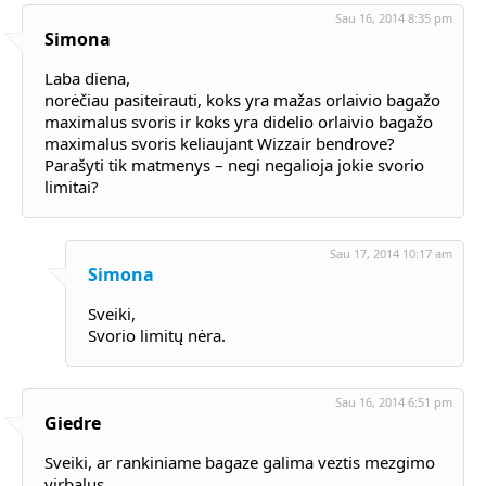
Sau 16, 2014 8:35 pm
Simona
Laba diena,
norėčiau pasiteirauti, koks yra mažas orlaivio bagažo
maximalus svoris ir koks yra didelio orlaivio bagažo
maximalus svoris keliaujant Wizzair bendrove?
Parašyti tik matmenys – negi negalioja jokie svorio
limitai?
Sau 17, 2014 10:17 am
Simona
Sveiki,
Svorio limitų nėra.
Sau 16, 2014 6:51 pm
Giedre
Sveiki, ar rankiniame bagaze galima veztis mezgimo
virbalus.