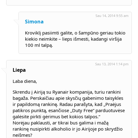
Sau 14, 2014 9:55 am
Simona
Kroviklį pasiimti galite, o šampūno geriau tokio
kiekio neimkite – lieps išmesti, kadangi viršija
100 ml talpą.
Sau 13, 2014 1:14 pm
Liepa
Laba diena,
Skrendu į Airiją su Ryanair kompanija, turiu rankini
bagaža. Perskaičiau apie skysčių gabenimo taisykles
ir papildomą rankinę. Radau parašyta, kad „Praėjus
patikros punktą, esančiose „Duty Free“ parduotuvėse
galėsite pirkti gėrimus bet kokios talpos.“
Norėjau paklausti, ar tikrai bus galima i mažą
rankinę nusipirkti alkoholio ir jo Airijoje po skrydžio
neišmes?