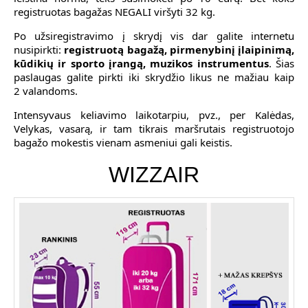
registruotas bagažas NEGALI viršyti 32 kg.
Po užsiregistravimo į skrydį vis dar galite internetu
nusipirkti:
registruotą bagažą, pirmenybinį įlaipinimą,
kūdikių ir sporto įrangą, muzikos instrumentus
. Šias
paslaugas galite pirkti iki skrydžio likus ne mažiau kaip
2 valandoms.
Intensyvaus keliavimo laikotarpiu, pvz., per Kalėdas,
Velykas, vasarą, ir tam tikrais maršrutais registruotojo
bagažo mokestis vienam asmeniui gali keistis.
WIZZAIR