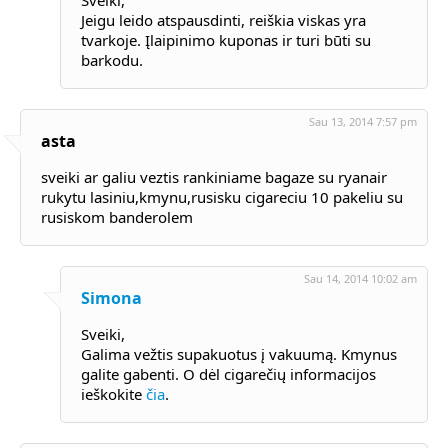
Sveiki,
Jeigu leido atspausdinti, reiškia viskas yra
tvarkoje. Įlaipinimo kuponas ir turi būti su
barkodu.
Sau 13, 2014 7:57 pm
asta
sveiki ar galiu veztis rankiniame bagaze su ryanair
rukytu lasiniu,kmynu,rusisku cigareciu 10 pakeliu su
rusiskom banderolem
Sau 14, 2014 10:02 am
Simona
Sveiki,
Galima vežtis supakuotus į vakuumą. Kmynus
galite gabenti. O dėl cigarečių informacijos
ieškokite
čia
.