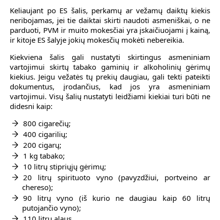
Keliaujant po ES šalis, perkamų ar vežamų daiktų kiekis
neribojamas, jei tie daiktai skirti naudoti asmeniškai, o ne
parduoti, PVM ir muito mokesčiai yra įskaičiuojami į kainą,
ir kitoje ES šalyje jokių mokesčių mokėti nebereikia.
Kiekviena šalis gali nustatyti skirtingus asmeniniam
vartojimui skirtų tabako gaminių ir alkoholinių gėrimų
kiekius. Jeigu vežatės tų prekių daugiau, gali tekti pateikti
dokumentus, įrodančius, kad jos yra asmeniniam
vartojimui. Visų šalių nustatyti leidžiami kiekiai turi būti ne
didesni kaip:
800 cigarečių;
400 cigarilių;
200 cigarų;
1 kg tabako;
10 litrų stipriųjų gėrimų;
20 litrų spirituoto vyno (pavyzdžiui, portveino ar
chereso);
90 litrų vyno (iš kurio ne daugiau kaip 60 litrų
putojančio vyno);
110 litrų alaus.