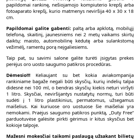
papildomai
rankinę, nešiojamojo kompiuterio krepšį arba
fotoaparato krepšį, kurio matmenys neviršija 40 x 30 x 18
cm.
Papildomai galite gabenti:
paltą arba apklotą, mobilųjį
telefoną, skaitinį, jaunesniems nei 2 metų vaikams skirtų
daiktų: maisto, automobilinę kėdutę arba sulankstomą
vežimėlį, ramentų porą neįgaliesiems.
Taip pat, su savimi salone galite turėti įsigytas prekes
perėjus oro uosto saugumo patikros procedūras.
Dėmesio!!!
Keliaujant su bet kokia aviakompanija
rankiniame bagaže negali būti skysčių, kurių indelių talpa
didesnė nei 100 ml, o bendras skysčių kiekis neturi viršyti
1 litro. Skysčiai, neviršijantys nustatytų normų, turi būti
sudėti į 1 litro plastikinius, permatomus, užsegamus
maišelius. Kai kuriuose oro uostuose šie maišeliai yra
nemokami. Praėjus saugumo patikros punktą, „Duty Free“
parduotuvėse galėsite pirkti gėrimus ir kitus skysčius bet
kokioje talpoje.
Mažesni mokesčiai taikomi paslaugą užsakant bilietų