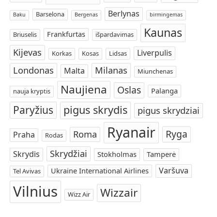
Berlynas
Barselona
Baku
Bergenas
birmingemas
Kaunas
Frankfurtas
Briuselis
išpardavimas
Kijevas
Liverpulis
Korkas
Kosas
Lidsas
Londonas
Milanas
Malta
Miunchenas
Naujiena
Oslas
Palanga
nauja kryptis
Paryžius
pigus skrydis
pigus skrydziai
Ryanair
Ryga
Roma
Praha
Rodas
Skrydžiai
Skrydis
Stokholmas
Tamperė
Varšuva
Ukraine International Airlines
Tel Avivas
Vilnius
Wizzair
Wizz Air