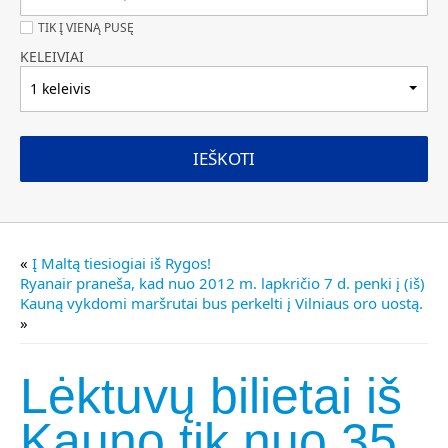
TIK Į VIENĄ PUSĘ
KELEIVIAI
1 keleivis
IEŠKOTI
«
Į Maltą tiesiogiai iš Rygos!
Ryanair praneša, kad nuo 2012 m. lapkričio 7 d. penki į (iš)
Kauną vykdomi maršrutai bus perkelti į Vilniaus oro uostą.
»
Lėktuvų bilietai iš
Kauno tik nuo 35