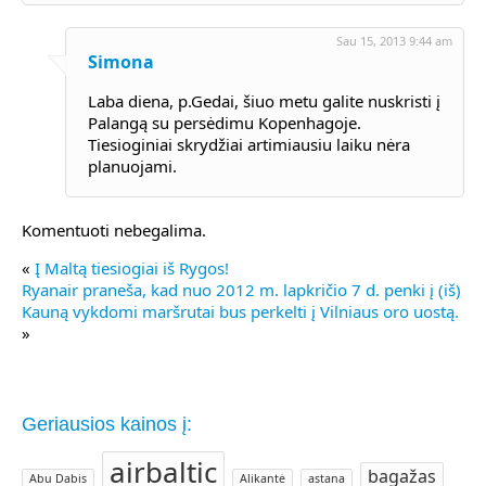
Sau 15, 2013 9:44 am
Simona
Laba diena, p.Gedai, šiuo metu galite nuskristi į
Palangą su persėdimu Kopenhagoje.
Tiesioginiai skrydžiai artimiausiu laiku nėra
planuojami.
Komentuoti nebegalima.
«
Į Maltą tiesiogiai iš Rygos!
Ryanair praneša, kad nuo 2012 m. lapkričio 7 d. penki į (iš)
Kauną vykdomi maršrutai bus perkelti į Vilniaus oro uostą.
»
Geriausios kainos į:
airbaltic
bagažas
Abu Dabis
Alikantė
astana