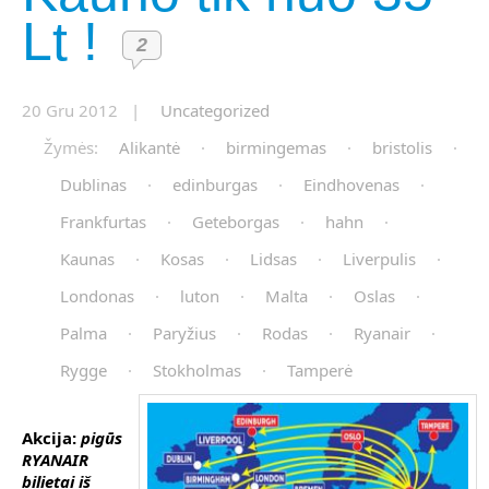
Lt !
2
20 Gru 2012 |
Uncategorized
Žymės:
Alikantė
·
birmingemas
·
bristolis
·
Dublinas
·
edinburgas
·
Eindhovenas
·
Frankfurtas
·
Geteborgas
·
hahn
·
Kaunas
·
Kosas
·
Lidsas
·
Liverpulis
·
Londonas
·
luton
·
Malta
·
Oslas
·
Palma
·
Paryžius
·
Rodas
·
Ryanair
·
Rygge
·
Stokholmas
·
Tamperė
Akcija:
pigūs
RYANAIR
bilietai iš