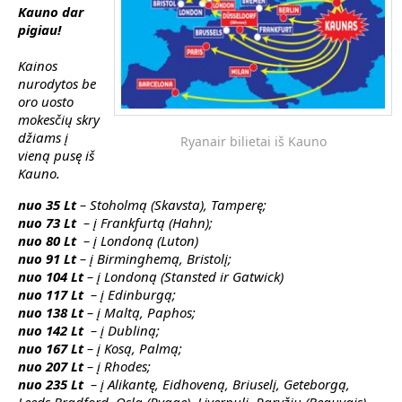
Kauno dar
pigiau!
Kainos
nurodytos
be
oro uosto
mokesčių
skry
džiams į
Ryanair bilietai iš Kauno
vieną pusę iš
Kauno.
nuo 35 Lt
– Stoholmą (Skavsta), Tamperę;
nuo 73 Lt
– į Frankfurtą (Hahn);
nuo 80 Lt
– į Londoną (Luton)
nuo 91 Lt
– į Birminghemą, Bristolį;
nuo 104 Lt
– į Londoną (Stansted ir Gatwick)
nuo 117 Lt
– į Edinburgą;
nuo 138 Lt
– į Maltą, Paphos;
nuo 142 Lt
– į Dubliną;
nuo 167 Lt
– į Kosą, Palmą;
nuo 207 Lt
– į Rhodes;
nuo 235 Lt
– į Alikantę, Eidhoveną, Briuselį, Geteborgą,