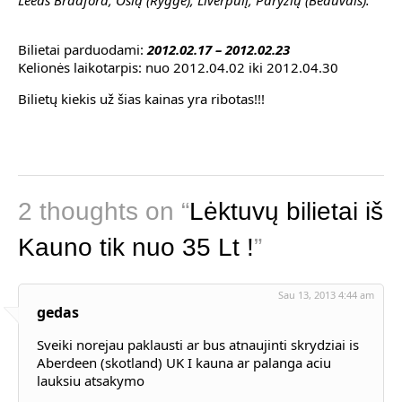
Leeds Bradford, Oslą (Rygge), Liverpulį, Paryžių (Beauvais).
Bilietai parduodami:
2012.02.17 – 2012.02.23
Kelionės laikotarpis: nuo 2012.04.02 iki 2012.04.30
Bilietų kiekis už šias kainas yra ribotas!!!
2 thoughts on “
Lėktuvų bilietai iš
Kauno tik nuo 35 Lt !
”
Sau 13, 2013 4:44 am
gedas
Sveiki norejau paklausti ar bus atnaujinti skrydziai is
Aberdeen (skotland) UK I kauna ar palanga aciu
lauksiu atsakymo