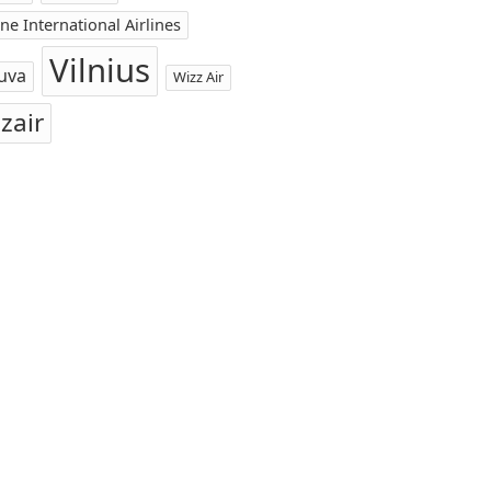
ne International Airlines
Vilnius
uva
Wizz Air
zair