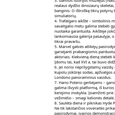
3. Gamtos istorijos muziejus (Nat
realaus dydžio dinozaurų skeletai,
banginis. O ištroškę tikrų potyrių
simuliatorių.
4. Trafalgaro aikštė – simbolinis m
savaitgalio metu galima stebėti g
nuotaika garantuota. Aikštėje įsikū
lankomiausia galerija pasaulyje, o
tikrai pravartu.
5. Marvel gatvės atlikėjų pasirod
garsėjanti prabangiomis parduotuv
aktoriais. Kiekvieną dieną stebėti
Įdomu tai, kad XVI a. tai buvo didž
6. Jei norisi neprilygstamų vaizdų 
kupolu įsikūręs sodas, apžvalgos a
Londono panoraminius vaizdus.
7. Hario Poterio gerbėjams – garsi
galima išvysti platformą, iš kurios
kerėjimo mokykla. Įsiamžinti prie
vežimėlio – smagi kelionės detalė.
8. Saulėta diena ir piknikas Hyde
Ne tik lakstančios voveraitės prika
pasirodymai, įvairios demonstraci