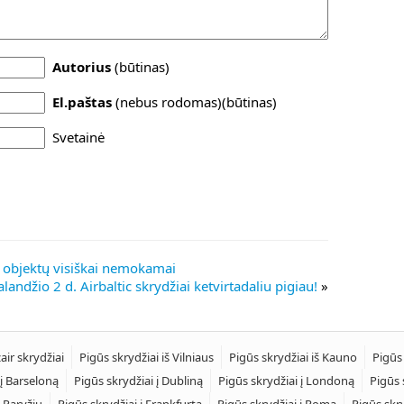
Autorius
(būtinas)
El.paštas
(nebus rodomas)(būtinas)
Svetainė
 objektų visiškai nemokamai
landžio 2 d. Airbaltic skrydžiai ketvirtadaliu pigiau!
»
air skrydžiai
Pigūs skrydžiai iš Vilniaus
Pigūs skrydžiai iš Kauno
Pigūs
 į Barseloną
Pigūs skrydžiai į Dubliną
Pigūs skrydžiai į Londoną
Pigūs 