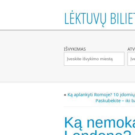
LĖKTUVŲ BILIE
IŠVYKIMAS
AT
«
Ką aplankyti Romoje? 10 įdomių
Paskubėkite – iki ba
Ką nemoka