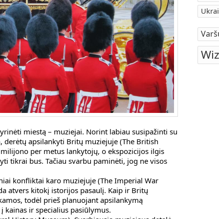
Ukrai
Varš
Wiz
rinėti miestą – muziejai. Norint labiau susipažinti su
, derėtų apsilankyti Britų muziejuje (The British
milijono per metus lankytojų, o ekspozicijos ilgis
ti tikrai bus. Tačiau svarbu paminėti, jog ne visos
iniai konfliktai karo muziejuje (The Imperial War
atvers kitokį istorijos pasaulį. Kaip ir Britų
kamos, todėl prieš planuojant apsilankymą
į kainas ir specialius pasiūlymus.