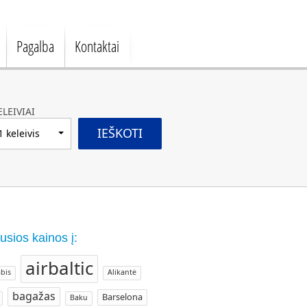
Pagalba
Kontaktai
ELEIVIAI
IEŠKOTI
1 keleivis
usios kainos į:
airbaltic
bis
Alikantė
bagažas
Barselona
Baku