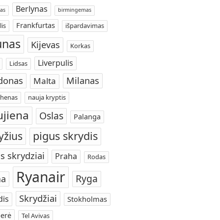
Berlynas
as
birmingemas
Frankfurtas
lis
išpardavimas
unas
Kijevas
Korkas
Liverpulis
Lidsas
donas
Milanas
Malta
henas
nauja kryptis
jiena
Oslas
Palanga
yžius
pigus skrydis
s skrydziai
Praha
Rodas
Ryanair
Ryga
a
Skrydžiai
dis
Stokholmas
erė
Tel Avivas