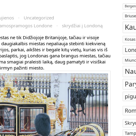
Bergen
Briuse
ujienos
·
Uncategorized
Ka
amospramogos Londone
·
skrydžiai į Londoną
as ne tik Didžiojoje Britanijoje, tačiau ir visoje
Kosas
, daugiakalbis miestas nepaliauja stebinti kiekvieną
Lon
jos, parkai, aikštės ir begalė kitų vietų, kurias vis iš
e paslaptis, jog Londonas gana brangus miestas, tačiau
Miunc
a smagiai praleisti laiką, daug pamatyti ir visiškai
pirmyn pažinti miesto.
Nau
Par
pigu
Rom
Skry
Tamp