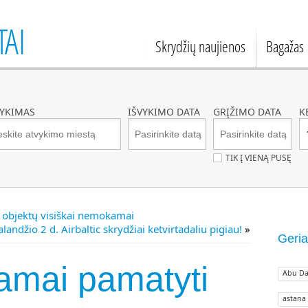
TAI
Skrydžių naujienos
Bagažas
VYKIMAS
IŠVYKIMO DATA
GRĮŽIMO DATA
K
TIK Į VIENĄ PUSĘ
 objektų visiškai nemokamai
landžio 2 d. Airbaltic skrydžiai ketvirtadaliu pigiau!
»
Geria
mai pamatyti
Abu Da
astana