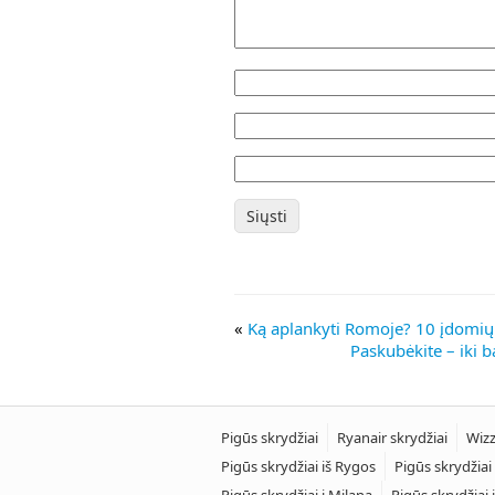
«
Ką aplankyti Romoje? 10 įdomių
Paskubėkite – iki ba
Pigūs skrydžiai
Ryanair skrydžiai
Wizz
Pigūs skrydžiai iš Rygos
Pigūs skrydžiai