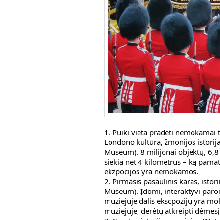
1. Puiki vieta pradėti nemokamai ty
Londono kultūra, žmonijos istorija
Museum). 8 milijonai objektų, 6,8 
siekia net 4 kilometrus – ką pamaty
ekzpocijos yra nemokamos.
2. Pirmasis pasaulinis karas, istor
Museum). Įdomi, interaktyvi paroda 
muziejuje dalis ekscpozijų yra mo
muziejuje, derėtų atkreipti dėmesį 