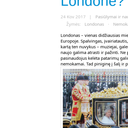
Londone?
24 Kov 2017 |
Pasiūlymai ir na
Žymės:
Londonas
·
Nemok
Londonas – vienas didžiausias miest
Europoje. Spalvingas, įvairiatautis
kartą ten nuvykus – muziejai, galeri
naujo galima atrasti ir pažinti. N
pasinaudojus kelėta patarimų galim
nemokamai. Tad piniginę į šalį ir 