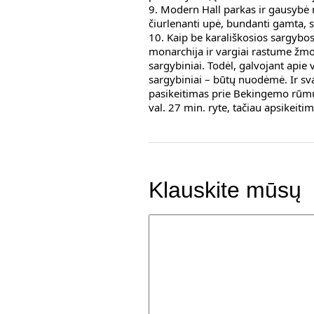
9. Modern Hall parkas ir gausybė r
čiurlenanti upė, bundanti gamta, s
10. Kaip be karališkosios sargybos
monarchija ir vargiai rastume žmo
sargybiniai. Todėl, galvojant apie
sargybiniai – būtų nuodėmė. Ir sva
pasikeitimas prie Bekingemo rūmų
val. 27 min. ryte, tačiau apsikeiti
Klauskite mūsų