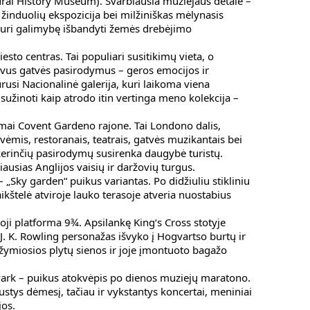
ural History Museum). Svarbiausia muziejaus detalė –
 žinduolių ekspozicija bei milžiniškas mėlynasis
 turi galimybę išbandyti žemės drebėjimo
iesto centras. Tai populiari susitikimų vieta, o
yvus gatvės pasirodymus – geros emocijos ir
rusi Nacionalinė galerija, kuri laikoma viena
 sužinoti kaip atrodo itin vertinga meno kolekcija –
ymai Covent Gardeno rajone. Tai Londono dalis,
ėmis, restoranais, teatrais, gatvės muzikantais bei
 kerinčių pasirodymų susirenka daugybė turistų.
iausias Anglijos vaisių ir daržovių turgus.
– „Sky garden“ puikus variantas. Po didžiuliu stikliniu
ikštelė atviroje lauko terasoje atveria nuostabius
oji platforma 9¾. Apsilankę King‘s Cross stotyje
 J. K. Rowling personažas išvyko į Hogvartso burtų ir
 žymiosios plytų sienos ir joje įmontuoto bagažo
 Park – puikus atokvėpis po dienos muziejų maratono.
ustys dėmesį, tačiau ir vykstantys koncertai, meniniai
jos.