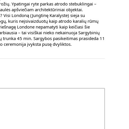
ožių. Ypatingai ryte parkas atrodo stebuklingai –
aulės apšviečiam architektūriniai objektai.
? Visi Londoną (Jungtinę Karalyste) sieja su
gų, kuris neįsivaizduotų kaip atrodo karalių rūmų
 viešnagę Londone nepamatyti kaip keičiasi šie
rbiausia – tai visiškai nieko nekainuoja Sargybinių
 trunka 45 min. Sargybos pasikeitimas prasideda 11
mo ceremonija įvyksta pusę dvyliktos.